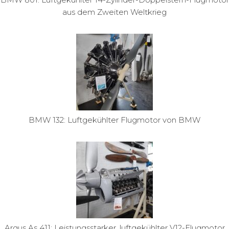
aus dem Zweiten Weltkrieg
BMW 132: Luftgekühlter Flugmotor von BMW
Argus As 411: Leistungsstarker, luftgekühlter V12-Flugmotor