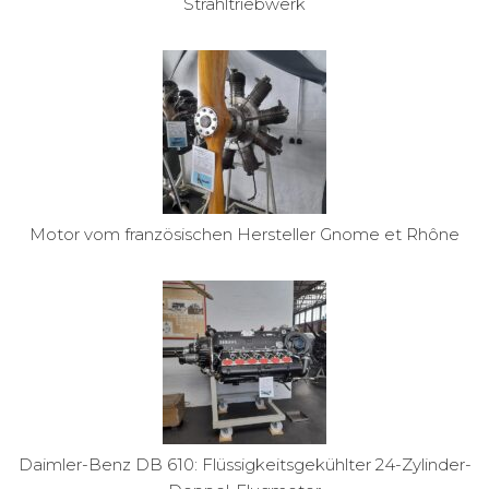
Strahltriebwerk
Motor vom französischen Hersteller Gnome et Rhône
Daimler-Benz DB 610: Flüssigkeitsgekühlter 24-Zylinder-