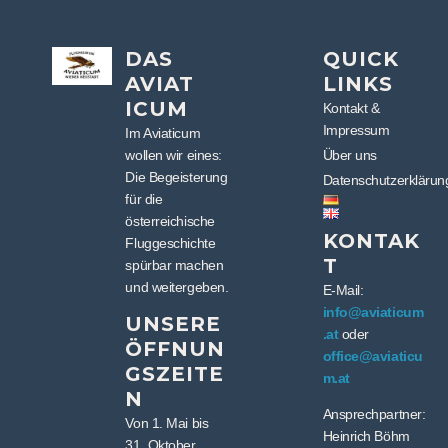
DAS
QUICK
AVIAT
LINKS
ICUM
Kontakt &
Impressum
Im Aviaticum
wollen wir eines:
Über uns
Die Begeisterung
Datenschutzerklärun
für die
österreichische
KONTAK
Fluggeschichte
T
spürbar machen
und weitergeben.
E-Mail:
info@aviaticum
UNSERE
.at
oder
ÖFFNUN
office@aviaticu
GSZEITE
m.at
N
Ansprechpartner:
Von 1. Mai bis
Heinrich Böhm
31. Oktober