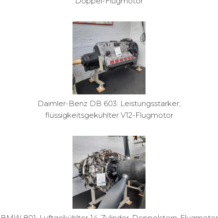
Doppel-Flugmotor
Daimler-Benz DB 603: Leistungsstarker,
flüssigkeitsgekühlter V12-Flugmotor
BMW 801: Luftgekühlter 14-Zylinder-Doppelstern-Flugmotor